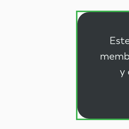
Este
membr
y