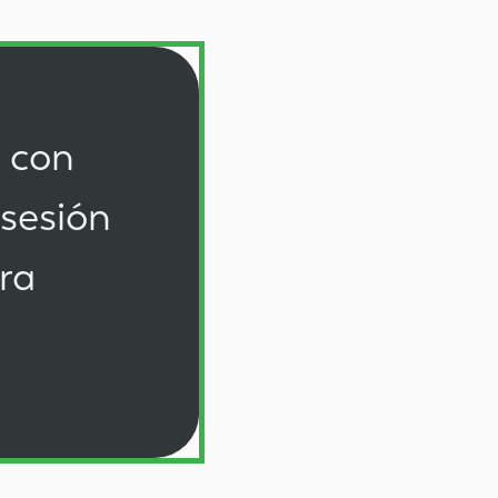
s con
 sesión
ra