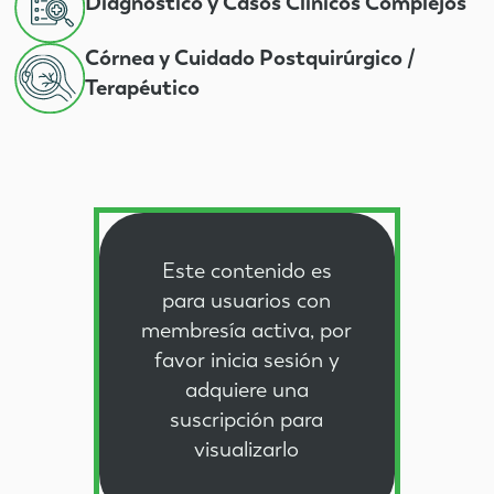
Diagnóstico y Casos Clínicos Complejos
Córnea y Cuidado Postquirúrgico /
Terapéutico
Este contenido es
para usuarios con
membresía activa, por
favor
inicia sesión
y
adquiere una
suscripción
para
visualizarlo