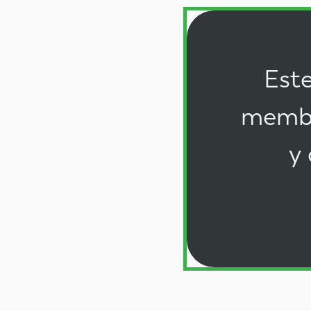
Este
membr
y