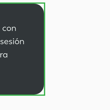
s con
 sesión
ra