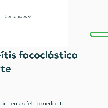
Contenidos
tis facoclástica
nte
stica en un felino mediante