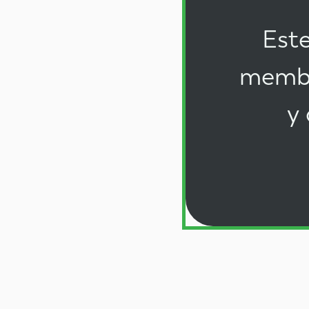
Este
membr
y