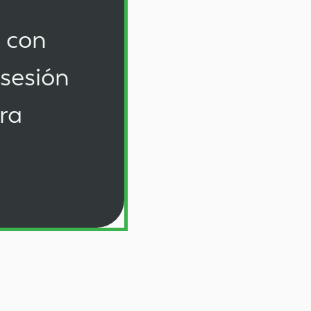
s con
 sesión
ra