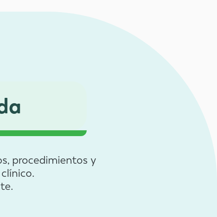
da
s, procedimientos y
clínico.
te.