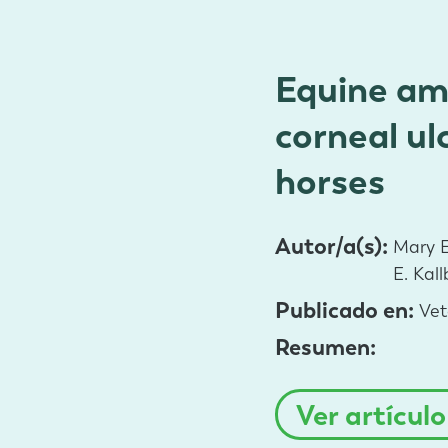
Equine am
corneal ul
horses
Autor/a(s):
Mary E
E. Kall
Publicado en:
Vet
Resumen:
Ver artícul