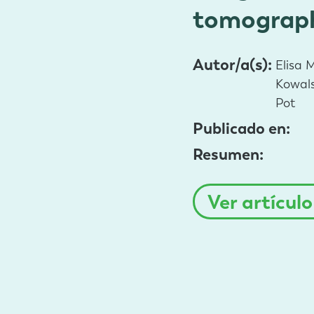
tomograph
Autor/a(s):
Elisa 
Kowals
Pot
Publicado en:
Resumen:
Ver artícul