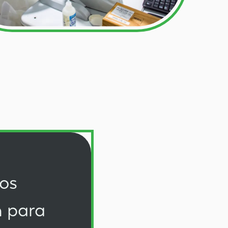
ios
n
para