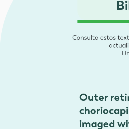
B
Consulta estos tex
actuali
Un
Outer retin
choriocapil
imaged wi