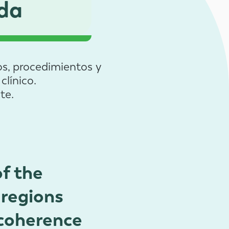
da
s, procedimientos y
clínico.
te.
of the
l regions
 coherence